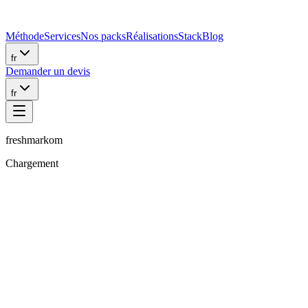
Méthode
Services
Nos packs
Réalisations
Stack
Blog
fr
Demander un devis
fr
freshmarkom
Chargement
Sanchu.J