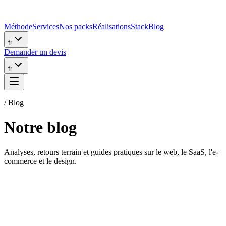
Méthode
Services
Nos packs
Réalisations
Stack
Blog
fr
Demander un devis
fr
/ Blog
Notre blog
Analyses, retours terrain et guides pratiques sur le web, le SaaS, l'e-
commerce et le design.
GUIDE
·
2 juin 2026
·
9
min de lecture
WordPress vs Next.js en 2026 : quand migrer (et
quand surtout pas)