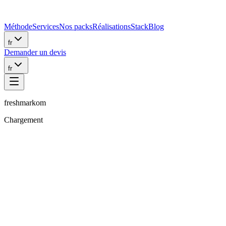
Méthode
Services
Nos packs
Réalisations
Stack
Blog
fr
Demander un devis
fr
freshmarkom
Chargement
Sanchu.J