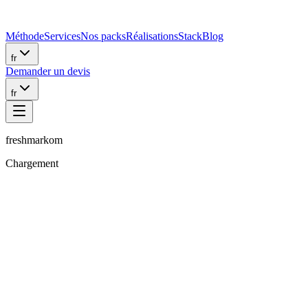
Méthode
Services
Nos packs
Réalisations
Stack
Blog
fr
Demander un devis
fr
freshmarkom
Chargement
Sanchu.J