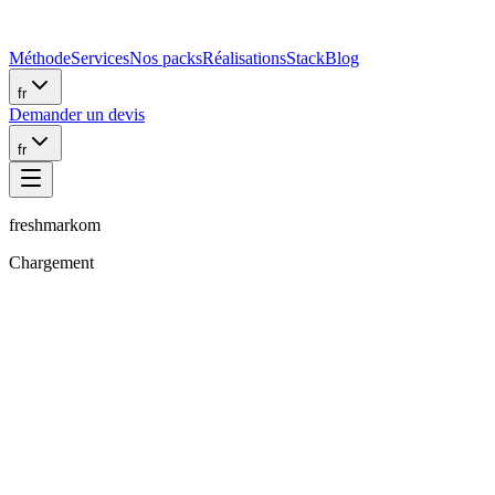
Méthode
Services
Nos packs
Réalisations
Stack
Blog
fr
Demander un devis
fr
freshmarkom
Chargement
Sanchu.J
Cofondateur & chef de projet