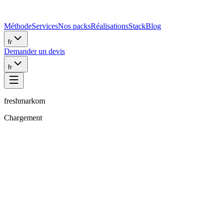
Méthode
Services
Nos packs
Réalisations
Stack
Blog
fr
Demander un devis
fr
freshmarkom
Chargement
Sanchu.J