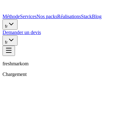
Méthode
Services
Nos packs
Réalisations
Stack
Blog
fr
Demander un devis
fr
freshmarkom
Chargement
Sanchu.J