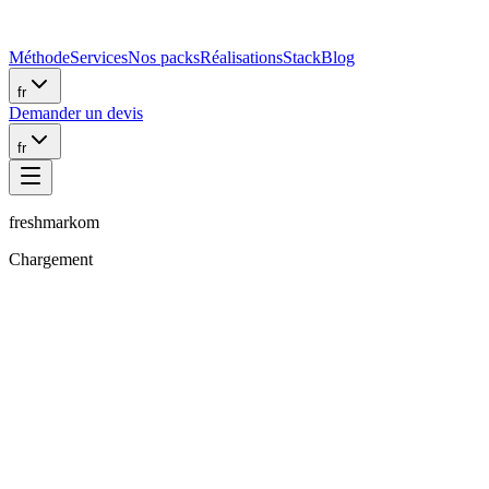
Méthode
Services
Nos packs
Réalisations
Stack
Blog
fr
Demander un devis
fr
freshmarkom
Chargement
Sanchu.J