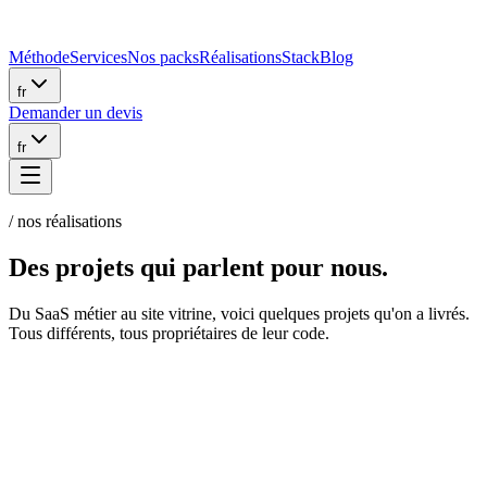
Méthode
Services
Nos packs
Réalisations
Stack
Blog
fr
Demander un devis
fr
/ nos réalisations
Des projets qui
parlent pour nous.
Du SaaS métier au site vitrine, voici quelques projets qu'on a livrés.
Tous différents, tous propriétaires de leur code.
Velvéas Paris
E-COMMERCE, WORDPRESS, WOOCOMMERCE, UI/UX