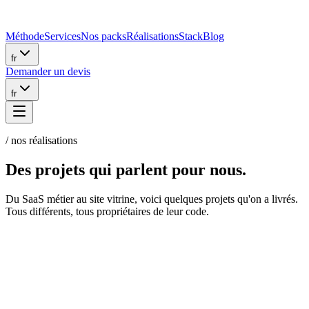
Méthode
Services
Nos packs
Réalisations
Stack
Blog
fr
Demander un devis
fr
/ nos réalisations
Des projets qui
parlent pour nous.
Du SaaS métier au site vitrine, voici quelques projets qu'on a livrés.
Tous différents, tous propriétaires de leur code.
Velvéas Paris
E-COMMERCE, WORDPRESS, WOOCOMMERCE, UI/UX