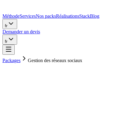
Méthode
Services
Nos packs
Réalisations
Stack
Blog
fr
Demander un devis
fr
Packages
Gestion des réseaux sociaux
À partir de 690 €/mois