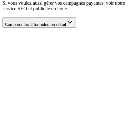
Si vous voulez aussi gérer vos campagnes payantes, voir notre
service SEO et publicité en ligne.
Comparer les 3 formules en détail
Vous connaissez ça ?
Vous avez créé votre Instagram il y a 18 mois. Dernier post il y a 4
mois. Vos prospects vous trouvent, vous regardent, et passent leur
chemin. Votre marque a l'air morte.
Avec nous c'est différent
Calendrier éditorial mensuel, publications régulières, présence
quotidienne en stories. Votre compte vit. Vos prospects voient une