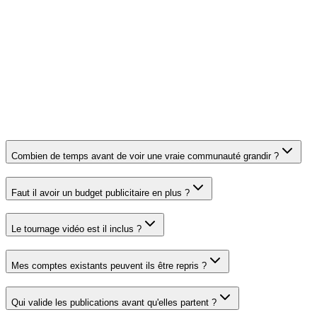
Reporting
clair sans
Non
Rare
Rare
Oui (mensuel)
jargon
Engagement
Période de
0
Variable
6 mois
minimum
stage
Combien de temps avant de voir une vraie communauté grandir ?
Faut il avoir un budget publicitaire en plus ?
Le tournage vidéo est il inclus ?
Mes comptes existants peuvent ils être repris ?
Qui valide les publications avant qu'elles partent ?