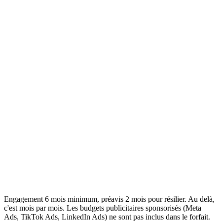
communauté et générer du business via les réseaux.
Tout ce que Pro inclut
Gestion de tous vos réseaux (Instagram, Facebook,
LinkedIn, TikTok, X)
30 publications minimum par mois
8 reels ou vidéos courtes par mois
Stories quotidiennes tous les jours (weekends inclus)
Community management étendu (réponses sous 4h en
heures ouvrées)
Stratégie d'influence et identification de micro
influenceurs
Campagnes UGC (contenu généré par vos utilisateurs)
Rapport hebdomadaire et appel mensuel stratégique
Support ultra prioritaire sous 4h ouvrées
Engagement 6 mois minimum, préavis 2 mois pour résilier. Au delà,
c'est mois par mois. Les budgets publicitaires sponsorisés (Meta
Ads, TikTok Ads, LinkedIn Ads) ne sont pas inclus dans le forfait.