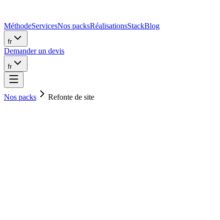
Méthode
Services
Nos packs
Réalisations
Stack
Blog
fr
Demander un devis
fr
Nos packs
Refonte de site
À partir de 1 490 €