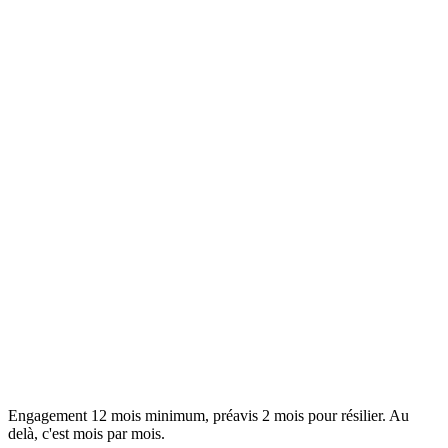
Pour qui ?
Votre site est un levier business central qui doit grandir, attirer du
trafic et convertir.
Tout ce que Proximité inclut
Modifications sans limite raisonnable
Création de nouvelles fonctionnalités
2 articles SEO rédigés par mois
Support ultra prioritaire sous 4h ouvrées
Engagement 12 mois minimum, préavis 2 mois pour résilier. Au
delà, c'est mois par mois.