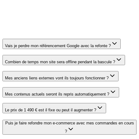
1 à 4
Délai
0
1 à 6 mois
2 à 4 semaines
semaines
Vais je perdre mon référencement Google avec la refonte ?
Combien de temps mon site sera offline pendant la bascule ?
Mes anciens liens externes vont ils toujours fonctionner ?
Mes contenus actuels seront ils repris automatiquement ?
Le prix de 1 490 € est il fixe ou peut il augmenter ?
Puis je faire refondre mon e-commerce avec mes commandes en cours
?