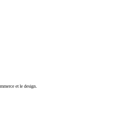
commerce et le design.
d surtout pas)
ience honnête : ce qui change vraiment, ce qui ne change pas, et les cr