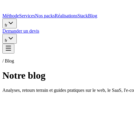
Méthode
Services
Nos packs
Réalisations
Stack
Blog
fr
Demander un devis
fr
/ Blog
Notre blog
Analyses, retours terrain et guides pratiques sur le web, le SaaS, l'e-
GUIDE
·
2 juin 2026
·
9
min de lecture
WordPress vs Next.js en 2026 : quand migrer (et quan
On a migré notre propre site de WordPress vers Next.js. Retour d'expér